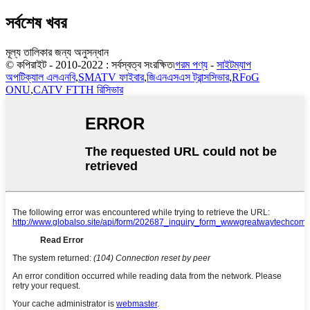
সর্বশেষ খবর
মূল্য তালিকার জন্য অনুসন্ধান
© কপিরাইট - 2010-2022 : সর্বস্বত্ব সংরক্ষিত৷
গরম পণ্য
-
সাইটম্যাপ
অপটিক্যাল এলএনবি
,
SMATV ফাইবার
,
জিএনএসএস ট্রান্সসিভার
,
RFoG
ONU
,
CATV FTTH রিসিভার