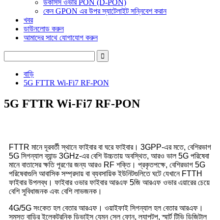
ডকসিস ওভার PON (D-PON)
কেন GPON এর উপর স্যাটেলাইট সন্নিবেশ করান
খবর
ডাউনলোড করুন
আমাদের সাথে যোগাযোগ করুন
বাড়ি
5G FTTR Wi-Fi7 RF-PON
5G FTTR Wi-Fi7 RF-PON
FTTR মানে দূরবর্তী স্থানে ফাইবার বা ঘরে ফাইবার। 3GPP-এর মতে, বেশিরভাগ
5G সিগন্যাল ব্যান্ড 3GHz-এর বেশি উচ্চতায় অবস্থিত, আরও ভাল 5G পরিষেবা
মানে বাতাসের ক্ষতি পূরণের জন্য আরও RF শক্তি। প্রকৃতপক্ষে, বেশিরভাগ 5G
পরিষেবাগুলি আবাসিক সম্প্রদায় বা ব্যবসায়িক ইউনিটগুলিতে ঘটে যেখানে FTTH
ফাইবার উপলব্ধ। ফাইবার ওভার ফাইবার আরএফ 5জি আরএফ ওভার এয়ারের চেয়ে
বেশি সুবিধাজনক এবং বেশি লাভজনক।
4G/5G সংকেত হল বেতার আরএফ। ওয়াইফাই সিগন্যাল হল বেতার আরএফ।
সমস্ত বাড়ির ইলেকট্রনিক ডিভাইস যেমন সেল ফোন, ল্যাপটপ, স্মার্ট টিভি ডিজিটাল