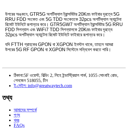
উপরের অঙ্কনে, GTR5G অপটিক্যাল ট্রান্সমিটার 20Km ফাইবার দূরত্বে 5G
RRU FDD সংকেত এবং 5G TDD সংকেতকে 32pcs অপটিক্যাল অ্যান্টেনা
রিমোট ইউনিটে রূপান্তর করে। GTR5GW7 অপটিক্যাল ট্রান্সমিটার 5G RRU
FDD সিগন্যাল এবং WiFi7 TDD সিগন্যালকে 20Km ফাইবার দূরত্বে
32pcs অপটিক্যাল অ্যান্টেনা রিমোট ইউনিটে ফাইবারে রূপান্তর করে।
যদি FTTH গ্রাহকের GPON বা XGPON ইনস্টল থাকে, তাহলে আমরা
উপরের 5G RF GPON বা XGPON সিস্টেমে সন্নিবেশ করতে পারি।
ঠিকানা:
5F ওয়েস্ট, বিল্ডিং 2, লিহে ইন্ডাস্ট্রিয়াল পার্ক, 1055 সোংবাই রোড,
শেনজেন 518055, চীন
ই-মেইল:
info@greatwaytech.com
তথ্য
আমাদের সম্পর্কে
পণ্য
খবর
FAQs