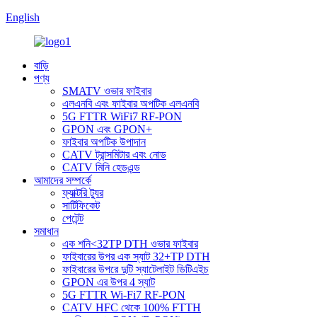
English
বাড়ি
পণ্য
SMATV ওভার ফাইবার
এলএনবি এবং ফাইবার অপটিক এলএনবি
5G FTTR WiFi7 RF-PON
GPON এবং GPON+
ফাইবার অপটিক উপাদান
CATV ট্রান্সমিটার এবং নোড
CATV মিনি হেডএন্ড
আমাদের সম্পর্কে
ফ্যাক্টরি ট্যুর
সার্টিফিকেট
পেটেন্ট
সমাধান
এক শনি<32TP DTH ওভার ফাইবার
ফাইবারের উপর এক স্যাট 32+TP DTH
ফাইবারের উপরে দুটি স্যাটেলাইট ডিটিএইচ
GPON এর উপর 4 স্যাট
5G FTTR Wi-Fi7 RF-PON
CATV HFC থেকে 100% FTTH