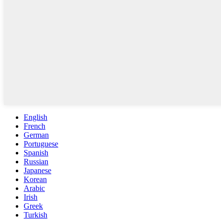
English
French
German
Portuguese
Spanish
Russian
Japanese
Korean
Arabic
Irish
Greek
Turkish