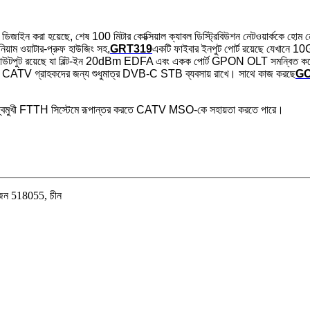
াইন করা হয়েছে, শেষ 100 মিটার কোক্সিয়াল ক্যাবল ডিস্ট্রিবিউশন নেটওয়ার্ককে হোম 
াম ওয়াটার-প্রুফ হাউজিং সহ,
GRT319
একটি ফাইবার ইনপুট পোর্ট রয়েছে যেখান
বার আউটপুট রয়েছে যা বিল্ট-ইন 20dBm EDFA এবং একক পোর্ট GPON OLT সমন্বিত করে
 গ্রাহকদের জন্য শুধুমাত্র DVB-C STB ব্যবসায় রাখে। সাথে কাজ করছে
G
দ্বিমুখী FTTH সিস্টেমে রূপান্তর করতে CATV MSO-কে সহায়তা করতে পারে।
েনজেন 518055, চীন