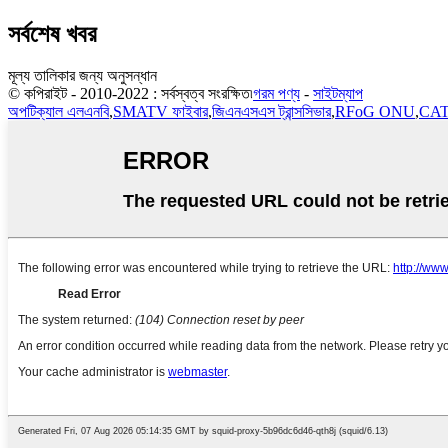
সর্বশেষ খবর
মূল্য তালিকার জন্য অনুসন্ধান
© কপিরাইট - 2010-2022 : সর্বস্বত্ব সংরক্ষিত৷
গরম পণ্য
-
সাইটম্যাপ
অপটিক্যাল এলএনবি
,
SMATV ফাইবার
,
জিএনএসএস ট্রান্সসিভার
,
RFoG ONU
,
CAT