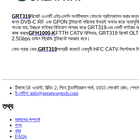
GRT319
রিমোট ওএলটি এইচএফসি অপটিক্যাল নোডকে প্রতিস্থাপন করার জন্য ডিজ
জন্য DVB-C RF এবং GPON ইন্টারনেট পরিষেবা উভয়ই অফার করে৷ অ্যালুমিনিয়
পাওয়া যায়, ট্রাঙ্ক ফাইবার বিনিয়োগ সাশ্রয় করে৷ GRT319-এর একটি ফাই
কাজ করছে
GFH1000-K
FTTH CATV রিসিভার, GRT319 রিমোট OLT CATV
2.5Gbps ডাউন স্ট্রিমিং ইন্টারনেট সরবরাহ করে।
নোড দ্বারা নোড,
GRT319
সাশ্রয়ী বাজেটে একমুখী HFC CATV সিস্টেমকে 
ঠিকানা:
5F ওয়েস্ট, বিল্ডিং 2, লিহে ইন্ডাস্ট্রিয়াল পার্ক, 1055 সোংবাই রোড, শ
ই-মেইল:
info@greatwaytech.com
তথ্য
আমাদের সম্পর্কে
পণ্য
খবর
FAQs