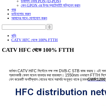
ডকসিস ওভার PON (D-PON)
কেন GPON এর উপর স্যাটেলাইট সন্নিবেশ করান
খবর
ডাউনলোড করুন
আমাদের সাথে যোগাযোগ করুন
বাড়ি
CATV HFC থেকে 100% FTTH
CATV HFC থেকে 100% FTTH
বর্তমান CATV HFC সিস্টেমে লক্ষ লক্ষ DVB-C STB কাজ করছে। এই সমস্ত DVB
প্রদানকারী কেবল মডেম ব্যবহার করা ব্যয়বহুল। 1550nm ওভারলে FTTH সিস্ট
বেশ কয়েকটি অপটিক্যাল নোডের সাথে সরাসরি সংযুক্ত থাকে (যেমন
GWR1200