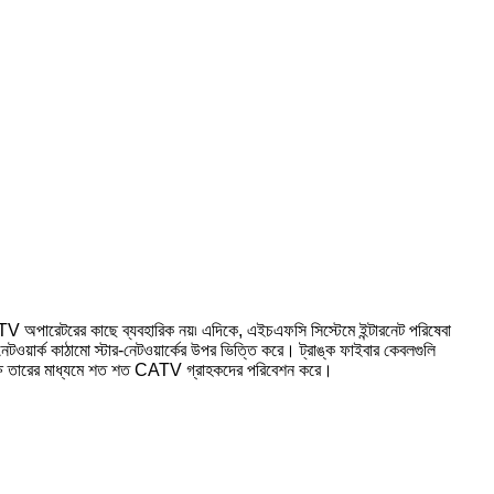
ারেটরের কাছে ব্যবহারিক নয়৷ এদিকে, এইচএফসি সিস্টেমে ইন্টারনেট পরিষেবা
ওয়ার্ক কাঠামো স্টার-নেটওয়ার্কের উপর ভিত্তি করে। ট্রাঙ্ক ফাইবার কেবলগুলি
াক্ষ তারের মাধ্যমে শত শত CATV গ্রাহকদের পরিবেশন করে।