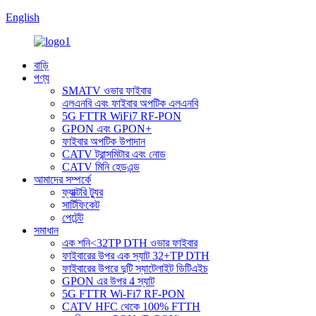
English
বাড়ি
পণ্য
SMATV ওভার ফাইবার
এলএনবি এবং ফাইবার অপটিক এলএনবি
5G FTTR WiFi7 RF-PON
GPON এবং GPON+
ফাইবার অপটিক উপাদান
CATV ট্রান্সমিটার এবং নোড
CATV মিনি হেডএন্ড
আমাদের সম্পর্কে
ফ্যাক্টরি ট্যুর
সার্টিফিকেট
পেটেন্ট
সমাধান
এক শনি<32TP DTH ওভার ফাইবার
ফাইবারের উপর এক স্যাট 32+TP DTH
ফাইবারের উপরে দুটি স্যাটেলাইট ডিটিএইচ
GPON এর উপর 4 স্যাট
5G FTTR Wi-Fi7 RF-PON
CATV HFC থেকে 100% FTTH