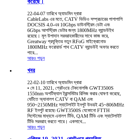
করেছে।
22-04-07 তারিখে অ্যাডমিন দ্বারা
CableLabs এর মতে, CATV ভিডিও সম্প্রচারের পাশাপাশি
DOCSIS 4.0-এর 10Gbps ডাউনস্ট্রিম ডেটা এবং
6Gbps আপস্ট্রিম ডেটার জন্য 1800MHz ব্যান্ডউইথ
রয়েছে। মূল উপাদান সরবরাহকারীদের সাথে কাজ করে,
Greatway প্রযুক্তির নতুন RFoG মাইক্রোনোড
1800MHz ফরোয়ার্ড পাথ CATV ব্যান্ডউই অফার করতে
পারে...
আরও পড়ুন
খবর
22-02-10 তারিখে অ্যাডমিন দ্বারা
• মে 11, 2021, গ্রেটওয়ে টেকনোলজি GWT3500S
1550nm অপটিক্যাল ট্রান্সমিটার রিলিজ করার ঘোষণা করেছে,
যেটিতে অ্যানালগ CATV বা QAM এবং
950~2150MHz স্যাটেলাইট ইনপুট উভয়ই 45~806MHz
RF ইনপুট রয়েছে৷ GWT3500S যেকোনো FTTH
সিস্টেমের মাধ্যমে এনালগ টিভি, QAM টিভি এবং স্যাটেলাইট
টিভি সরবরাহ করতে পারে। একসাথে...
আরও পড়ুন
এপ্রিল 19, 2021, গ্রেটওয়ে প্রযুক্তি