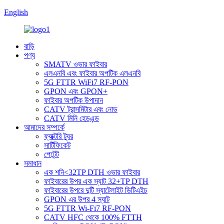
English
বাড়ি
পণ্য
SMATV ওভার ফাইবার
এলএনবি এবং ফাইবার অপটিক এলএনবি
5G FTTR WiFi7 RF-PON
GPON এবং GPON+
ফাইবার অপটিক উপাদান
CATV ট্রান্সমিটার এবং নোড
CATV মিনি হেডএন্ড
আমাদের সম্পর্কে
ফ্যাক্টরি ট্যুর
সার্টিফিকেট
পেটেন্ট
সমাধান
এক শনি<32TP DTH ওভার ফাইবার
ফাইবারের উপর এক স্যাট 32+TP DTH
ফাইবারের উপরে দুটি স্যাটেলাইট ডিটিএইচ
GPON এর উপর 4 স্যাট
5G FTTR Wi-Fi7 RF-PON
CATV HFC থেকে 100% FTTH