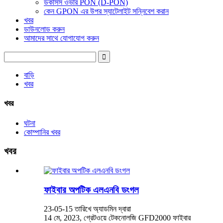
ডকসিস ওভার PON (D-PON)
কেন GPON এর উপর স্যাটেলাইট সন্নিবেশ করান
খবর
ডাউনলোড করুন
আমাদের সাথে যোগাযোগ করুন
বাড়ি
খবর
খবর
ঘটনা
কোম্পানির খবর
খবর
ফাইবার অপটিক এলএনবি ডংগল
23-05-15 তারিখে অ্যাডমিন দ্বারা
14 মে, 2023, গ্রেটওয়ে টেকনোলজি GFD2000 ফাইবার