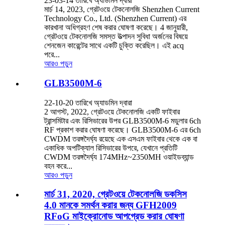
23-03-14 তারিখে অ্যাডমিন দ্বারা
মার্চ 14, 2023, গ্রেটওয়ে টেকনোলজি Shenzhen Current
Technology Co., Ltd. (Shenzhen Current) এর
কারখানা অধিগ্রহণ শেষ করার ঘোষণা করেছে। 4 জানুয়ারী,
গ্রেটওয়ে টেকনোলজি সমস্ত উত্পাদন সুবিধা অর্জনের বিষয়ে
শেনজেন কারেন্টের সাথে একটি চুক্তি করেছিল। এই acq
পরে...
আরও পড়ুন
GLB3500M-6
22-10-20 তারিখে অ্যাডমিন দ্বারা
2 আগস্ট, 2022, গ্রেটওয়ে টেকনোলজি একটি ফাইবার
ট্রান্সমিটার এবং রিসিভারের উপর GLB3500M-6 মডুলার 6ch
RF প্রকাশ করার ঘোষণা করেছে। GLB3500M-6 এর 6ch
CWDM তরঙ্গদৈর্ঘ্য রয়েছে এক এসএম ফাইবার থেকে এক বা
একাধিক অপটিক্যাল রিসিভারের উপরে, যেখানে প্রতিটি
CWDM তরঙ্গদৈর্ঘ্য 174MHz~2350MH ওয়াইডব্যান্ড
বহন করে...
আরও পড়ুন
মার্চ 31, 2020, গ্রেটওয়ে টেকনোলজি ডকসিস
4.0 মানকে সমর্থন করার জন্য GFH2009
RFoG মাইক্রোনোড আপগ্রেড করার ঘোষণা