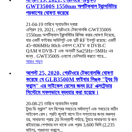
GWT3500S 1550nm অপটিক্যাল ট্রান্সমিটার
প্রকাশের ঘোষণা করেছে
21-04-19 তারিখে অ্যাডমিন দ্বারা
এপ্রিল 19, 2021, গ্রেটওয়ে টেকনোলজি GWT3500S
1550nm অপটিক্যাল ট্রান্সমিটার রিলিজ করার ঘোষণা দিয়েছে,
যার একটি ফাইবার আউটপুট এবং দুটি RF ইনপুট রয়েছে: একটি
45~806MHz 80ch এনালগ CATV বা DVB-C
QAM বা DVB-T এবং অন্যটি Sat25Hz~5MHz এর
জন্য . GWT3500S এনালো ডেলিভারি করতে পারে...
আরও পড়ুন
আগস্ট 25, 2020, গ্রেটওয়ে টেকনোলজি ঘোষণা
করেছে যে GLB3500M ফাইবার লিঙ্ক "ট্যুর ডি
ফ্রান্স" এর সাইকেল রেসের জন্য RF এক্সটেন্ডার
সিস্টেমে সফলভাবে ব্যবহার করা হয়েছে।
20-08-25 তারিখে অ্যাডমিন দ্বারা
ট্যুর ডি ফ্রান্স” হল বিশ্বের সবচেয়ে মর্যাদাপূর্ণ এবং সবচেয়ে কঠিন
সাইকেল রেস। প্রতি জুলাই মাসে তিন সপ্তাহের জন্য মঞ্চস্থ
হয়, সাধারণত প্রায় 20 দিনব্যাপী পর্যায়ে, ট্যুরে সাধারণত 9 জন
রাইডারের পেশাদার দল থাকে এবং প্রায় 3,600 কিমি (2,235
মাইল), প্রধানত ফ্রান্সে...