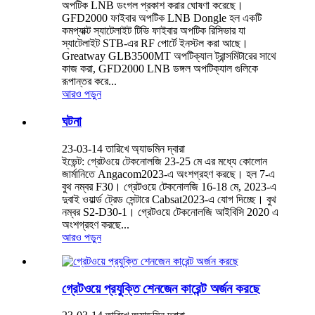
অপটিক LNB ডংগল প্রকাশ করার ঘোষণা করেছে।
GFD2000 ফাইবার অপটিক LNB Dongle হল একটি
কমপ্যাক্ট স্যাটেলাইট টিভি ফাইবার অপটিক রিসিভার যা
স্যাটেলাইট STB-এর RF পোর্টে ইনস্টল করা আছে।
Greatway GLB3500MT অপটিক্যাল ট্রান্সমিটারের সাথে
কাজ করা, GFD2000 LNB ডঙ্গল অপটিক্যাল গুলিকে
রূপান্তর করে...
আরও পড়ুন
ঘটনা
23-03-14 তারিখে অ্যাডমিন দ্বারা
ইভেন্ট: গ্রেটওয়ে টেকনোলজি 23-25 ​​মে এর মধ্যে কোলোন
জার্মানিতে Angacom2023-এ অংশগ্রহণ করছে। হল 7-এ
বুথ নম্বর F30। গ্রেটওয়ে টেকনোলজি 16-18 মে, 2023-এ
দুবাই ওয়ার্ল্ড ট্রেড সেন্টারে Cabsat2023-এ যোগ দিচ্ছে। বুথ
নম্বর S2-D30-1। গ্রেটওয়ে টেকনোলজি আইবিসি 2020 এ
অংশগ্রহণ করছে...
আরও পড়ুন
গ্রেটওয়ে প্রযুক্তি শেনজেন কারেন্ট অর্জন করছে