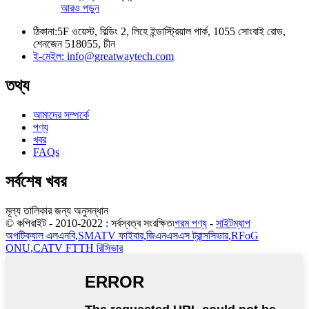
আরও পড়ুন
ঠিকানা:
5F ওয়েস্ট, বিল্ডিং 2, লিহে ইন্ডাস্ট্রিয়াল পার্ক, 1055 সোংবাই রোড,
শেনজেন 518055, চীন
ই-মেইল:
info@greatwaytech.com
তথ্য
আমাদের সম্পর্কে
পণ্য
খবর
FAQs
সর্বশেষ খবর
মূল্য তালিকার জন্য অনুসন্ধান
© কপিরাইট - 2010-2022 : সর্বস্বত্ব সংরক্ষিত৷
গরম পণ্য
-
সাইটম্যাপ
অপটিক্যাল এলএনবি
,
SMATV ফাইবার
,
জিএনএসএস ট্রান্সসিভার
,
RFoG
ONU
,
CATV FTTH রিসিভার