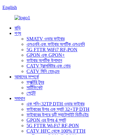
English
বাড়ি
পণ্য
SMATV ওভার ফাইবার
এলএনবি এবং ফাইবার অপটিক এলএনবি
5G FTTR WiFi7 RF-PON
GPON এবং GPON+
ফাইবার অপটিক উপাদান
CATV ট্রান্সমিটার এবং নোড
CATV মিনি হেডএন্ড
আমাদের সম্পর্কে
ফ্যাক্টরি ট্যুর
সার্টিফিকেট
পেটেন্ট
সমাধান
এক শনি<32TP DTH ওভার ফাইবার
ফাইবারের উপর এক স্যাট 32+TP DTH
ফাইবারের উপরে দুটি স্যাটেলাইট ডিটিএইচ
GPON এর উপর 4 স্যাট
5G FTTR Wi-Fi7 RF-PON
CATV HFC থেকে 100% FTTH