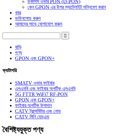
ডকসিস ওভার PON (D-PON)
কেন GPON এর উপর স্যাটেলাইট সন্নিবেশ করান
খবর
ডাউনলোড করুন
আমাদের সাথে যোগাযোগ করুন
বাড়ি
পণ্য
GPON এবং GPON+
ক্যাটাগরি
SMATV ওভার ফাইবার
এলএনবি এবং ফাইবার অপটিক এলএনবি
5G FTTR WiFi7 RF-PON
GPON এবং GPON+
ফাইবার অপটিক উপাদান
CATV ট্রান্সমিটার এবং নোড
CATV মিনি হেডএন্ড
বৈশিষ্ট্যযুক্ত পণ্য