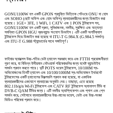
GONU1100W হল একটি GPON প্রযুক্তি ভিত্তিক গেটওয়ে ONU যা হোম
এবং SOHO (ছোট অফিস এবং হোম অফিস) ব্যবহারকারীদের জন্য ডিজাইন করা
হয়েছে। 1GE+ 3FE, 1 WiFi, 1 CATV এবং 1 PON ইন্টারফেস সহ,
GONU1100W হল একটি দ্রুত, সুবিধাজনক, নমনীয়, সুরক্ষিত এবং অত্যন্ত
সমন্বিত GPON HGU ব্রডব্যান্ড সংযোগ ডিভাইস। এটি একটি অপটিক্যাল
ইন্টারফেস দিয়ে ডিজাইন করা হয়েছে যা ITU-T G.984.X (G.984.5 সমর্থন)
এবং ITU-T G.988 স্ট্যান্ডার্ডের সাথে সঙ্গতিপূর্ণ।
ফাইবার অ্যাক্সেস উচ্চ-গতির ডেটা চ্যানেল সরবরাহ করে এবং FTTH প্রয়োজনীয়তা
পূরণ করে, যা বিভিন্ন উদীয়মান নেটওয়ার্ক পরিষেবাগুলির জন্য যথেষ্ট ব্যান্ডউইথ
সমর্থন প্রদান করতে পারে। দুটি POTS ভয়েস ইন্টারফেস, 10/100M স্ব-
অভিযোজনের তিনটি চ্যানেল এবং 10/100/1000M স্ব-অভিযোজন ইথারনেট
ইন্টারফেসের একটি চ্যানেলের বিকল্পগুলি প্রদান করা হয়েছে, যা একাধিক
ব্যবহারকারীদের একযোগে ব্যবহারের অনুমতি দেয়। তাছাড়া, এতে রয়েছে
802.11b/g/n Wi-Fi ইন্টারফেস এবং CATV RF ইন্টারফেস অ্যানালগ টিভি বা
DVB-C QAM টিভির জন্য। এটি নমনীয় অ্যাপ্লিকেশন এবং প্লাগ এবং প্লে
সমর্থন করে, সেইসাথে ব্যবহারকারীদের উচ্চ-মানের ভয়েস, ডেটা এবং উচ্চ-সংজ্ঞা
ভিডিও পরিষেবা প্রদান করে।