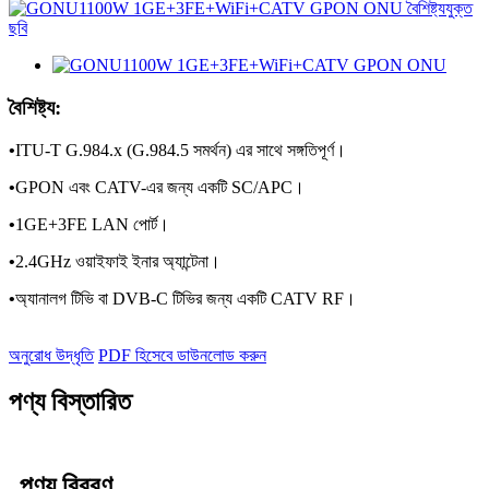
বৈশিষ্ট্য:
•
ITU-T G.984.x (G.984.5 সমর্থন) এর সাথে সঙ্গতিপূর্ণ।
•
GPON এবং CATV-এর জন্য একটি SC/APC।
•
1GE+3FE LAN পোর্ট।
•
2.4GHz ওয়াইফাই ইনার অ্যান্টেনা।
•
অ্যানালগ টিভি বা DVB-C টিভির জন্য একটি CATV RF।
অনুরোধ উদ্ধৃতি
PDF হিসেবে ডাউনলোড করুন
পণ্য বিস্তারিত
পণ্য বিবরণ