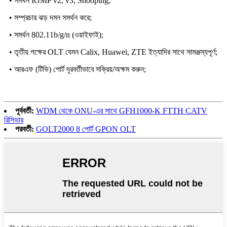
• সমর্থন IGMP v2, v3, Snooping;
• সম্প্রচার ঝড় দমন সমর্থন করে;
• সমর্থন 802.11b/g/n (ওয়াইফাই);
• তৃতীয় পক্ষের OLT যেমন Calix, Huawei, ZTE ইত্যাদির সাথে সামঞ্জস্যপূর্ণ;
• আরএফ (টিভি) পোর্ট দূরবর্তীভাবে সক্রিয়/অক্ষম করুন;
পূর্ববর্তী:
WDM থেকে ONU-এর সাথে GFH1000-K FTTH CATV
রিসিভার
পরবর্তী:
GOLT2000 8 পোর্ট GPON OLT