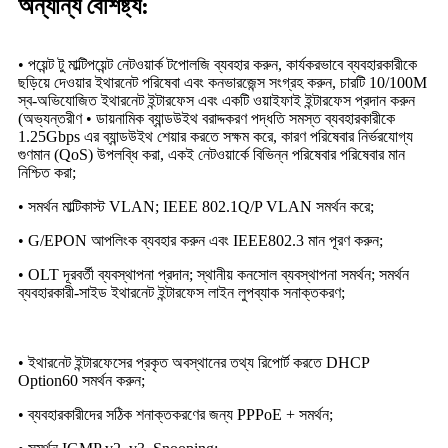
অন্যান্য বৈশিষ্ট্য:
• পয়েন্ট টু মাল্টিপয়েন্ট নেটওয়ার্ক টপোলজি ব্যবহার করুন, কার্যকরভাবে ব্যবহারকারীকে
ছড়িয়ে দেওয়ার ইথারনেট পরিষেবা এবং কনভারজেন্স সংগ্রহ করুন, চারটি 10/100M
স্ব-অভিযোজিত ইথারনেট ইন্টারফেস এবং একটি ওয়াইফাই ইন্টারফেস প্রদান করুন
(অভ্যন্তরীণ • ডায়নামিক ব্যান্ডউইথ বরাদ্দকরণ পদ্ধতি সমস্ত ব্যবহারকারীকে
1.25Gbps এর ব্যান্ডউইথ শেয়ার করতে সক্ষম করে, কারণ পরিষেবার নির্ভরযোগ্য
গুণমান (QoS) উপলব্ধি করা, একই নেটওয়ার্কে বিভিন্ন পরিষেবার পরিষেবার মান
নিশ্চিত করা;
• সমর্থন মাল্টিকাস্ট VLAN; IEEE 802.1Q/P VLAN সমর্থন করে;
• G/EPON আপলিংক ব্যবহার করুন এবং IEEE802.3 মান পূরণ করুন;
• OLT দূরবর্তী ব্যবস্থাপনা প্রদান; স্থানীয় কনসোল ব্যবস্থাপনা সমর্থন; সমর্থন
ব্যবহারকারী-সাইড ইথারনেট ইন্টারফেস লাইন লুপব্যাক সনাক্তকরণ;
• ইথারনেট ইন্টারফেসের প্রকৃত অবস্থানের তথ্য রিপোর্ট করতে DHCP
Option60 সমর্থন করুন;
• ব্যবহারকারীদের সঠিক শনাক্তকরণের জন্য PPPoE + সমর্থন;