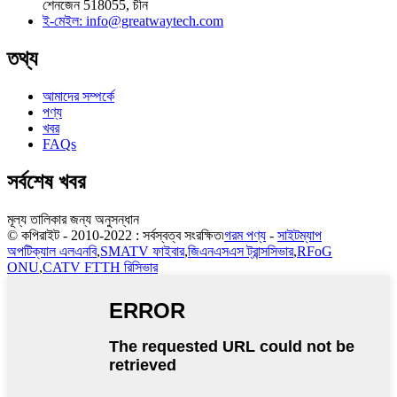
শেনজেন 518055, চীন
ই-মেইল:
info@greatwaytech.com
তথ্য
আমাদের সম্পর্কে
পণ্য
খবর
FAQs
সর্বশেষ খবর
মূল্য তালিকার জন্য অনুসন্ধান
© কপিরাইট - 2010-2022 : সর্বস্বত্ব সংরক্ষিত৷
গরম পণ্য
-
সাইটম্যাপ
অপটিক্যাল এলএনবি
,
SMATV ফাইবার
,
জিএনএসএস ট্রান্সসিভার
,
RFoG
ONU
,
CATV FTTH রিসিভার