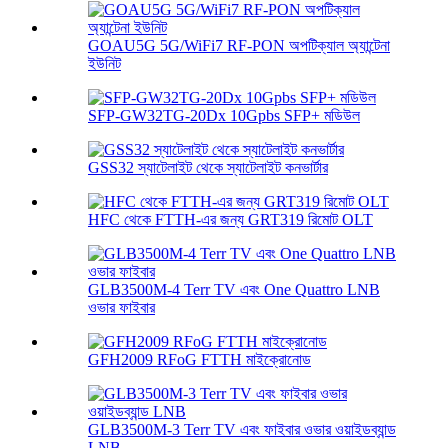
GOAU5G 5G/WiFi7 RF-PON অপটিক্যাল অ্যান্টেনা
ইউনিট
SFP-GW32TG-20Dx 10Gpbs SFP+ মডিউল
GSS32 স্যাটেলাইট থেকে স্যাটেলাইট কনভার্টার
HFC থেকে FTTH-এর জন্য GRT319 রিমোট OLT
GLB3500M-4 Terr TV এবং One Quattro LNB
ওভার ফাইবার
GFH2009 RFoG FTTH মাইক্রোনোড
GLB3500M-3 Terr TV এবং ফাইবার ওভার ওয়াইডব্যান্ড
LNB